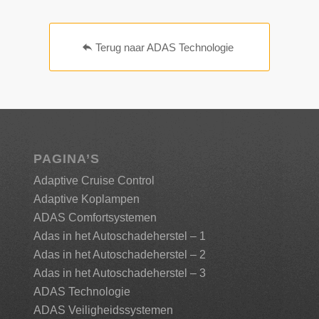
Terug naar ADAS Technologie
PAGINA’S
Adaptive Cruise Control
Adaptive Koplampen
ADAS Comfortsystemen
Adas in het Autoschadeherstel – 1
Adas in het Autoschadeherstel – 2
Adas in het Autoschadeherstel – 3
ADAS Technologie
ADAS Veiligheidssystemen