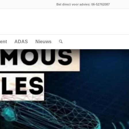
Bel direct voor advies: 06-52762087
ent
ADAS
Nieuws