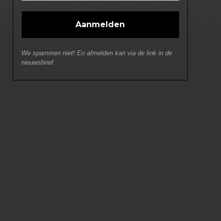
We spammen niet! En afmelden kan via de link in de
nieuwsbrief.