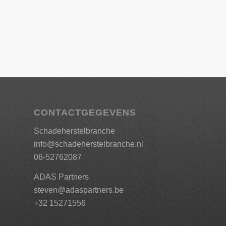
CONTACTGEGEVENS
Schadeherstelbranche
info@schadeherstelbranche.nl
06-52762087
ADAS Partners
steven@adaspartners.be
+32 15271556