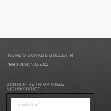
IRENE’S SCHADE BULLETIN
Irene’s Bulletin 01-2021
SCHRIJF JE IN OP ONZE
NIEUWSBRIEF