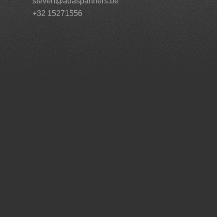
steven@adaspartners.be
+32 15271556