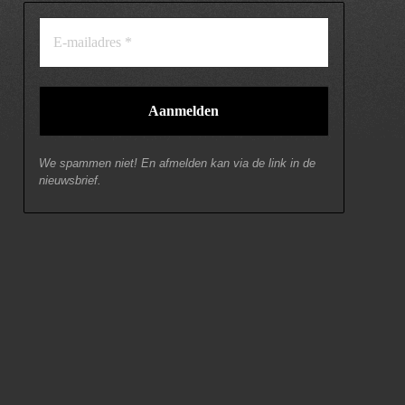
We spammen niet! En afmelden kan via de link in de
nieuwsbrief.