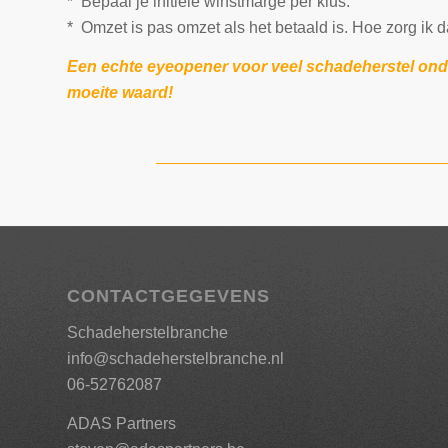
* Bepaal je initiële winstmarge per klus.
* Omzet is pas omzet als het betaald is. Hoe zorg ik da
Een echte eyeopener voor veel schadeherstel ond
moeite waard!
CONTACTGEGEVENS
Schadeherstelbranche
info@schadeherstelbranche.nl
06-52762087
ADAS Partners