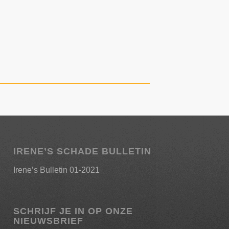
IRENE’S SCHADE BULLETIN
Irene’s Bulletin 01-2021
SCHRIJF JE IN OP ONZE
NIEUWSBRIEF