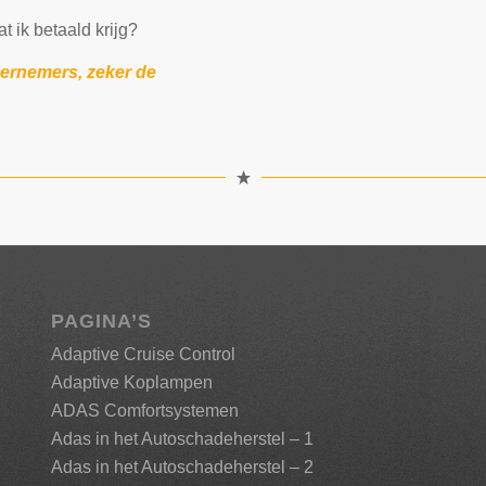
t ik betaald krijg?
ernemers, zeker de
PAGINA’S
Adaptive Cruise Control
Adaptive Koplampen
ADAS Comfortsystemen
Adas in het Autoschadeherstel – 1
Adas in het Autoschadeherstel – 2