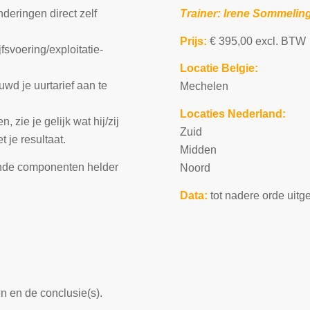
deringen direct zelf
Trainer: Irene Sommelin
Prijs:
€ 395,00 excl. BTW
fsvoering/exploitatie-
Locatie Belgie:
wd je uurtarief aan te
Mechelen
Locaties Nederland:
zie je gelijk wat hij/zij
Zuid
 je resultaat.
Midden
gende componenten helder
Noord
Data:
tot nadere orde uitg
n en de conclusie(s).