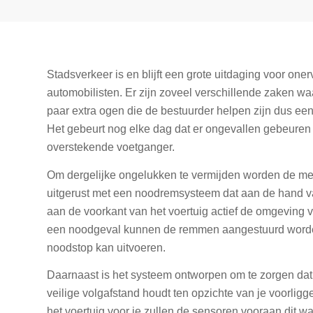
Stadsverkeer is en blijft een grote uitdaging voor one
automobilisten. Er zijn zoveel verschillende zaken wa
paar extra ogen die de bestuurder helpen zijn dus ee
Het gebeurt nog elke dag dat er ongevallen gebeuren
overstekende voetganger.
Om dergelijke ongelukken te vermijden worden de m
uitgerust met een noodremsysteem dat aan de hand v
aan de voorkant van het voertuig actief de omgeving vo
een noodgeval kunnen de remmen aangestuurd worde
noodstop kan uitvoeren.
Daarnaast is het systeem ontworpen om te zorgen dat 
veilige volgafstand houdt ten opzichte van je voorligger.
het voertuig voor je zullen de sensoren vooraan dit