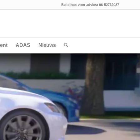
Bel direct voor advies: 06-52762087
ent
ADAS
Nieuws