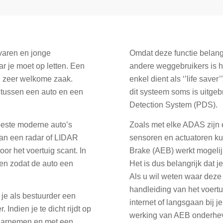
rvaren en jonge
Omdat deze functie belangr
ar je moet op letten. Een
andere weggebruikers is he
n zeer welkome zaak.
enkel dient als ‘’life save
 tussen een auto en een
dit systeem soms is uitge
Detection System (PDS).
eeste moderne auto’s
Zoals met elke ADAS zijn 
an een radar of LIDAR
sensoren en actuatoren 
or het voertuig scant. In
Brake (AEB) werkt mogelijk
n zodat de auto een
Het is dus belangrijk dat 
Als u wil weten waar deze
handleiding van het voert
je als bestuurder een
internet of langsgaan bij j
 Indien je te dicht rijdt op
werking van AEB onderhev
 waarnemen en met een