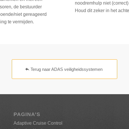
noodremhulp niet (correct) 
nsoren, de bestuurder
Houd dit zeker in het acht
doende/niet gereageerd
ing te vermijden.
Terug naar ADAS veiligheidssystemen
PAGINA’S
Adaptive Cruise Control