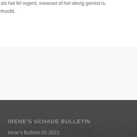
als het fel regent, sneeuwt of het stevig gemist is.
erhoofd.
IRENE’S SCHADE BULLETIN
Irene’s Bulletin 01-2021