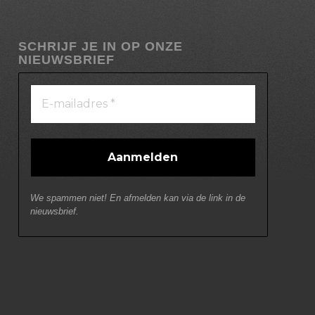
SCHRIJF JE IN OP ONZE
NIEUWSBRIEF
We spammen niet! En afmelden kan via de link in de
nieuwsbrief.