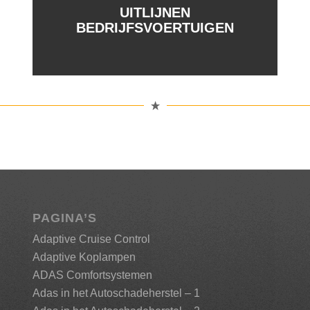
UITLIJNEN
BEDRIJFSVOERTUIGEN
PAGINA’S
Adaptive Cruise Control
Adaptive Koplampen
ADAS Comfortsystemen
Adas in het Autoschadeherstel – 1