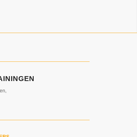
AININGEN
en,
GERS