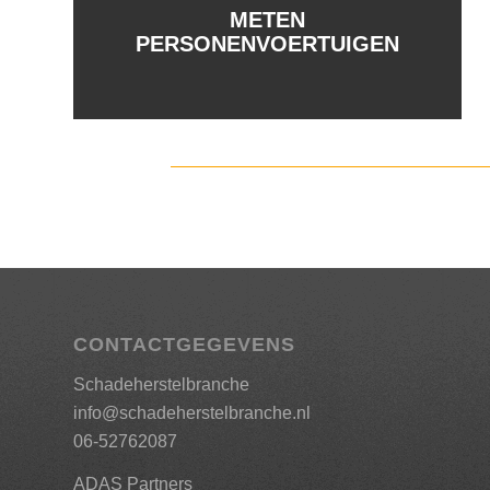
METEN
PERSONENVOERTUIGEN
CONTACTGEGEVENS
Schadeherstelbranche
info@schadeherstelbranche.nl
06-52762087
ADAS Partners