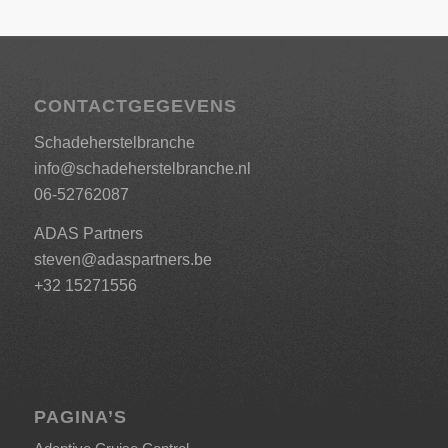
CONTACTGEGEVENS
Schadeherstelbranche
info@schadeherstelbranche.nl
06-52762087
ADAS Partners
steven@adaspartners.be
+32 15271556
PAGINA’S