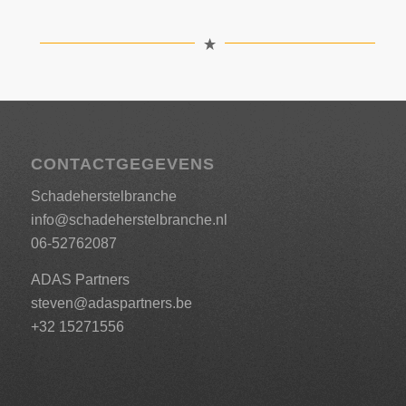
CONTACTGEGEVENS
Schadeherstelbranche
info@schadeherstelbranche.nl
06-52762087
ADAS Partners
steven@adaspartners.be
+32 15271556