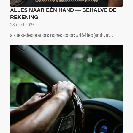
ALLES NAAR ÉÉN HAND — BEHALVE DE
REKENING
28 april 2026
a { text-decoration: none; color: #464feb;}tr th, tr…