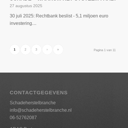
27 augustus 2025
30 juli 2025: Rechtbank beslist - 5,1 miljoen euro
investering…
1
2
3
›
»
Pagina 1 van 11
CONTACTGEGEVENS
Schadeherstelbranche
info@schadeherstelbranche.nl
06-52762087