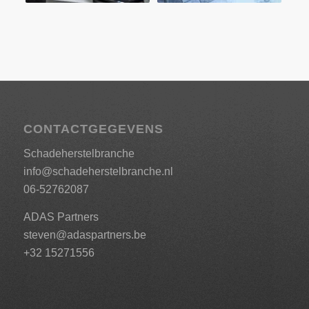
CONTACTGEGEVENS
Schadeherstelbranche
info@schadeherstelbranche.nl
06-52762087
ADAS Partners
steven@adaspartners.be
+32 15271556