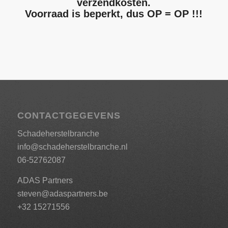
verzendkosten.
Voorraad is beperkt, dus OP = OP !!!
CONTACTGEGEVENS
Schadeherstelbranche
info@schadeherstelbranche.nl
06-52762087
ADAS Partners
steven@adaspartners.be
+32 15271556