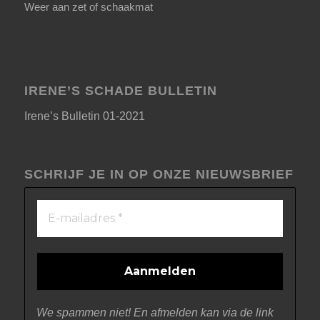
Weer aan zet of schaakmat
IRENE’S SCHADE BULLETIN
Irene’s Bulletin 01-2021
SCHRIJF JE IN OP ONZE NIEUWSBRIEF
We spammen niet! En afmelden kan via de link