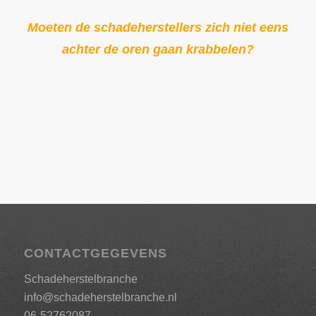
Moeten de schadeherstellers zich niet eens
achter de oren gaan krabbelen?
CONTACTGEGEVENS
Schadeherstelbranche
info@schadeherstelbranche.nl
06-52762087