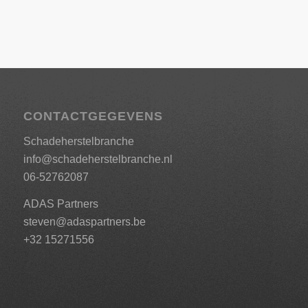
CONTACTGEGEVENS
Schadeherstelbranche
info@schadeherstelbranche.nl
06-52762087
ADAS Partners
steven@adaspartners.be
+32 15271556