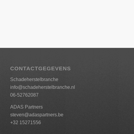
CONTACTGEGEVENS
Schadeherstelbranche
info@schadeherstelbranche.nl
06-52762087
ADAS Partners
steven@adaspartners.be
+32 15271556