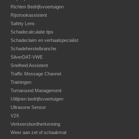
Richten Bedrijfsvoertuigen
Rijstrookassistent
Safety Lens
Schadecalculatie tips
Schadeclaim en verhaalspecialist
Schadeherstelbranche
SilverDAT-VWE
Snelheid Assistent
Traffic Message Channel
Trainingen
Turnaround Management
Uitlijnen bedrijfsvoertuigen
Ultrasone Sensor
V2X
Verkeersbordherkenning
Weer aan zet of schaakmat