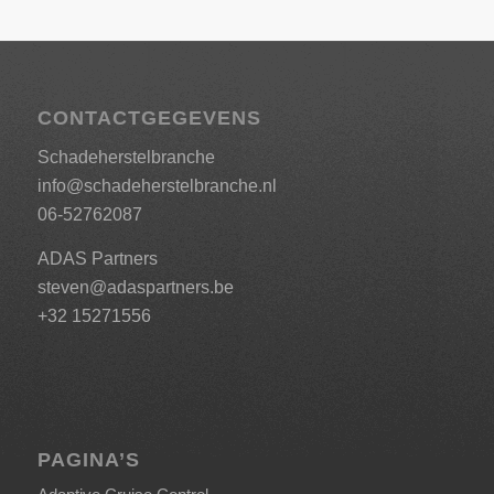
CONTACTGEGEVENS
Schadeherstelbranche
info@schadeherstelbranche.nl
06-52762087
ADAS Partners
steven@adaspartners.be
+32 15271556
PAGINA’S