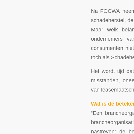
Na FOCWA neemt 
schadeherstel, dez
Maar welk belan
ondernemers van
consumenten niet 
toch als Schadeh
Het wordt tijd da
misstanden, oneer
van leasemaatsch
Wat is de beteke
“Een brancheorga
brancheorganisat
nastreven: de be