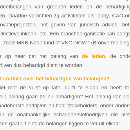
 deelbelangen van groepen leden en de behartiging
n. Daartoe verrichten zij activiteiten als lobby, CAO-o
ovatieprojecten, het geven van juridisch advies, he
llectieve inkoop, etc. Een brancheorganisatie kan aanges
, zoals MKB-Nederland of VNO-NCW.” (Bronvermelding 
r op neer dat het belang van
de leden
, de ond
ijven dus behartigd dient te worden.
t conflict over het behartigen van belangen?
t met de vuist op tafel durft te slaan en heeft 
. Welk belang gaan ze nu behartigen? Het belang van d
hadeherstelbedrijven en haar stakeholders, onder ander
an de onafhankelijke schadeherstelbedrijven die ni
en gaat dit niet; de belangen liggen te ver uit elkaar.