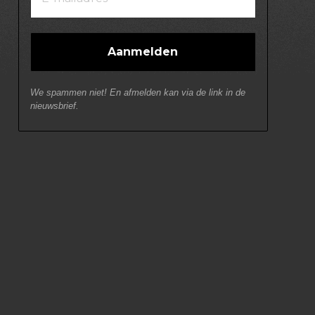
We spammen niet! En afmelden kan via de link in de
nieuwsbrief.