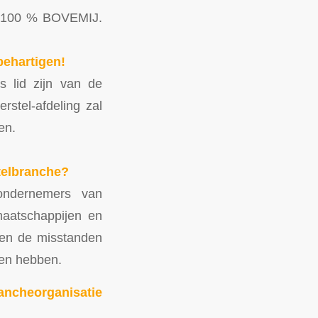
l 100 % BOVEMIJ.
behartigen!
s lid zijn van de
stel-afdeling zal
en.
telbranche?
ondernemers van
maatschappijen en
gen de misstanden
ken hebben.
ncheorganisatie