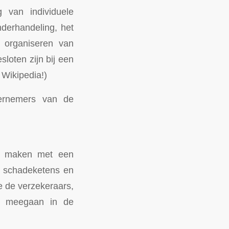
 van individuele
nderhandeling, het
t organiseren van
loten zijn bij een
Wikipedia!)
ernemers van de
te maken met een
e schadeketens en
e de verzekeraars,
et meegaan in de