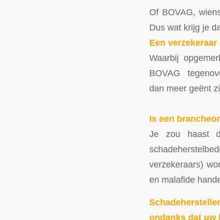
Of BOVAG, wiens
Dus wat krijg je d
Een verzekeraar 
Waarbij opgemerk
BOVAG tegenover 
dan meer geënt zi
Is een brancheo
Je zou haast d
schadeherstelbed
verzekeraars) wo
en malafide hand
Schadeherstell
ondanks dat uw 