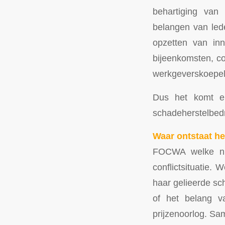
behartiging van
belangen van lede
opzetten van inn
bijeenkomsten, co
werkgeverskoepel
Dus het komt e
schadeherstelbedr
Waar ontstaat he
FOCWA welke nie
conflictsituatie
haar gelieerde sc
of het belang v
prijzenoorlog. Sam