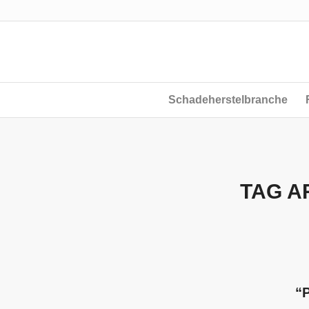
Schadeherstelbranche
TAG A
“P