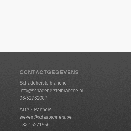
CONTACTGEGEVENS
Schadeherstelbranche
info@schadeherstelbranche.nl
06-52762087
ADAS Partners
steven@adaspartners.be
+32 15271556