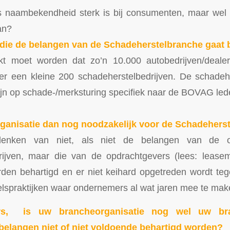
 naambekendheid sterk is bij consumenten, maar we
an?
die de belangen van de Schadeherstelbranche gaat 
t moet worden dat zo’n 10.000 autobedrijven/dealer
een kleine 200 schadeherstelbedrijven. De schadeher
jn op schade-/merksturing specifiek naar de BOVAG led
rganisatie dan nog noodzakelijk voor de Schadehers
enken van niet, als niet de belangen van de 
rijven, maar die van de opdrachtgevers (lees: lease
rden behartigd en er niet keihard opgetreden wordt te
elspraktijken waar ondernemers al wat jaren mee te ma
ers, is uw brancheorganisatie nog wel uw bra
belangen niet of niet voldoende behartigd worden?