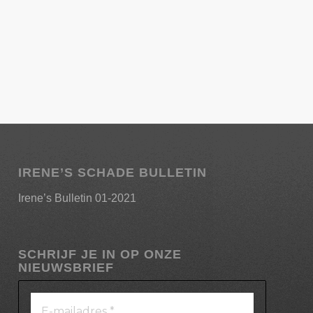
IRENE’S SCHADE BULLETIN
Irene’s Bulletin 01-2021
SCHRIJF JE IN OP ONZE
NIEUWSBRIEF