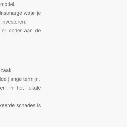
nmodel.
winstmarge waar je
 investeren.
t er onder aan de
dzaak.
del)lange termijn.
en in het lokale
rkeerde schades is