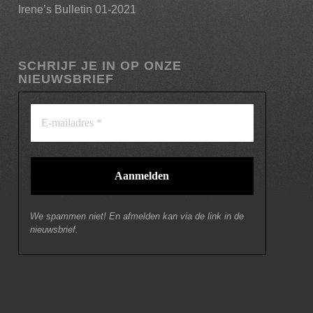
Irene’s Bulletin 01-2021
SCHRIJF JE IN OP ONZE
NIEUWSBRIEF
We spammen niet! En afmelden kan via de link in de
nieuwsbrief.