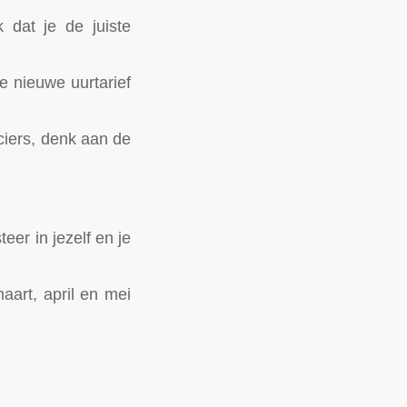
k dat je de juiste
e nieuwe uurtarief
nciers, denk aan de
eer in jezelf en je
art, april en mei