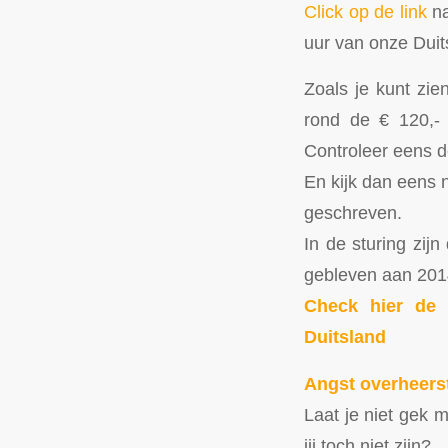
Click op de link
na
uur van onze Duit
Zoals je kunt zien
rond de € 120,- 
Controleer eens d
En kijk dan eens n
geschreven.
In de sturing zijn
gebleven aan 201
Check hier de 
Duitsland
Angst overheerst
Laat je niet gek 
jij toch niet zijn?