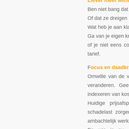
Liever meer win
Ben niet bang dat
Of dat ze dreigen
Wat heb je aan kla
Ga van je eigen k
of je niet eens c
tarief.
F
ocus en daadkr
Omwille van de v
veranderen. Gee
indexeren van koste
Huidige prijsafs
schadelast zorg
ambachtelijk werke