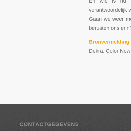
En wie is nu d
verantwoordelijk 
Gaan we weer met
berusten ons erin
Bronvermelding 
Dekra, Color New
CONTACTGEGEVENS