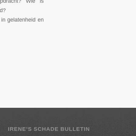
pdracht? Wie is
id?
in gelatenheid en
IRENE’S SCHADE BULLETIN