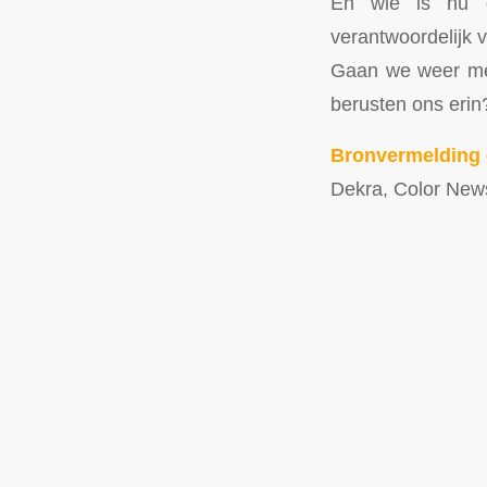
En wie is nu d
verantwoordelijk 
Gaan we weer met
berusten ons erin
Bronvermelding 
Dekra, Color New