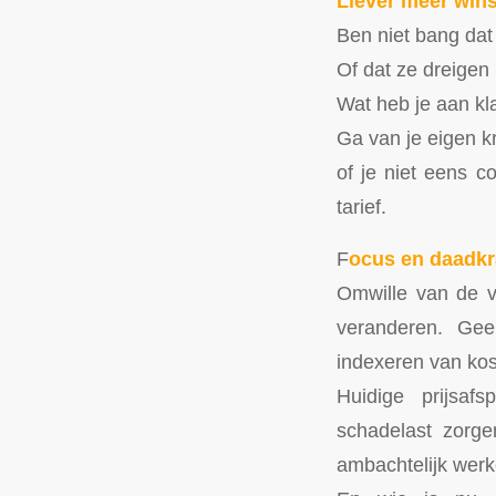
Liever meer win
Ben niet bang dat
Of dat ze dreigen
Wat heb je aan kla
Ga van je eigen k
of je niet eens c
tarief.
F
ocus en daadkr
Omwille van de v
veranderen. Gee
indexeren van koste
Huidige prijsafs
schadelast zorg
ambachtelijk werke