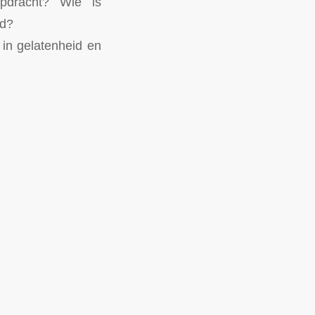
pdracht? Wie is
id?
in gelatenheid en