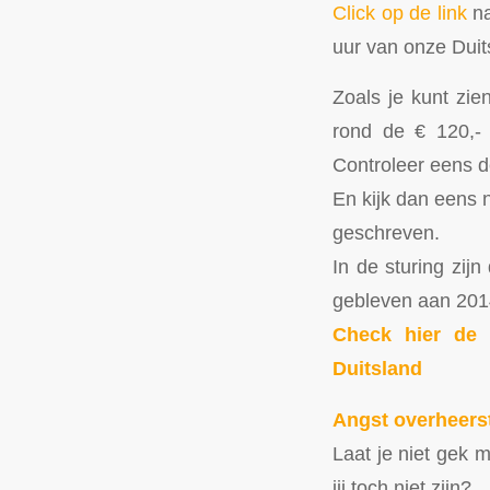
Click op de link
na
uur van onze Duit
Zoals je kunt zien
rond de € 120,- 
Controleer eens d
En kijk dan eens n
geschreven.
In de sturing zijn
gebleven aan 201
Check hier de 
Duitsland
Angst overheerst
Laat je niet gek 
jij toch niet zijn?