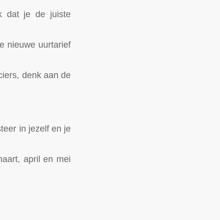
k dat je de juiste
e nieuwe uurtarief
nciers, denk aan de
eer in jezelf en je
art, april en mei