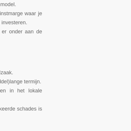
nmodel.
winstmarge waar je
 investeren.
t er onder aan de
dzaak.
del)lange termijn.
en in het lokale
rkeerde schades is