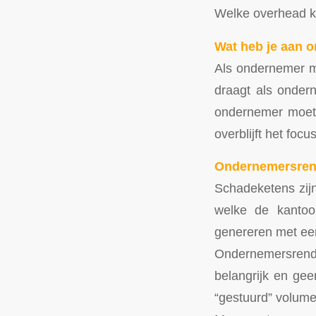
Welke overhead ku
Wat heb je aan 
Als ondernemer m
draagt als onder
ondernemer moet 
overblijft het focu
Ondernemersren
Schadeketens zijn
welke de kantoo
genereren met ee
Ondernemersrend
belangrijk en ge
“gestuurd” volum