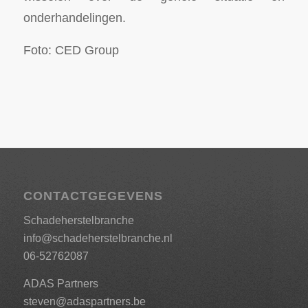
onderhandelingen.
Foto: CED Group
CONTACTGEGEVENS
Schadeherstelbranche
info@schadeherstelbranche.nl
06-52762087
ADAS Partners
steven@adaspartners.be