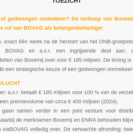
TOEZICHT
t of gedwongen ommekeer? De verkoop van Bovemij 
de rol van BOVAG als belangenbehartiger
6, exact één week na de herstart van het DNB-groepsto
n BOVAG en a.s.r. een ingrijpende deal aan: a.
teiten van Bovemij over voor € 185 miljoen. De timing is
 dit een strategische keuze of een gedwongen ommekeer
LVLUCHT
der: a.s.r. betaalt € 185 miljoen voor 100 % van de verzek
een premievolume van circa € 400 miljoen (2024).
gaan samen verder in een joint venture voor distri
waarbij de merknamen Bovemij en ENRA behouden bli
 viaBOVAG volledig over. De verwachte afronding: twe