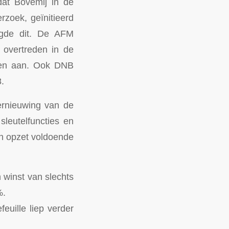
dat Bovemij in de
zoek, geïnitieerd
igde dit. De AFM
 overtreden in de
joen aan. Ook DNB
.
vernieuwing van de
leutelfuncties en
n opzet voldoende
 winst van slechts
%.
euille liep verder