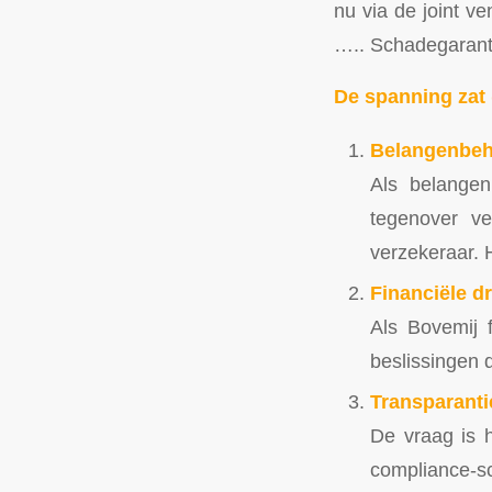
nu via de joint v
….. Schadegarant.
De spanning zat (
Belangenbeh
Als belange
tegenover ve
verzekeraar. 
Financiële d
Als Bovemij f
beslissingen d
Transparanti
De vraag is 
compliance-s