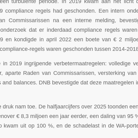
en turbulente periode. In 2019 kwam aan het licht 
9 compliance regels had geschonden. Een intern onder
n Commissarissen na een interne melding, bevest
onderzoek dat er inderdaad compliance regels waren
9 en kondigde in april 2022 een boete van € 2 mil
 compliance-regels waren geschonden tussen 2014-2018
 in 2019 ingrijpende verbetermaatregelen: volledige 
, aparte Raden van Commissarissen, versterking van s
s and balances. DNB bevestigde dat deze maatregelen i
e druk nam toe. De halfjaarcijfers over 2025 toonden een
enover € 8,3 miljoen een jaar eerder, een daling van 95 
 kwam uit op 100 %, en de schadelast in de WA-portef