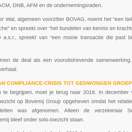
 ACM, DNB, AFM en de ondernemingsraden.
er Wal, algemeen voorzitter BOVAG, noemt het “een bel
nche” en spreekt over “het bundelen van kennis en kracht
a.s.r., spreekt van “een mooie transactie die past b
ramen de deal als een vooruitstrevende samenwerking
verhaal.
VAN COMPLIANCE-CRISIS TOT GEDWONGEN GROE
te begrijpen, moet je terug naar 2018. In december v
ezicht op Bovemij Group opgeheven omdat het relati
iviteiten was afgenomen. Alleen de verzekeraar Sc
mij bleef onder solo-toezicht staan.