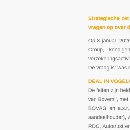
Strategische ze
vragen op over 
Op 8 januari 202
Group, kondige
verzekeringsactivi
De vraag is: was
DEAL IN VOGE
De feiten zijn hel
van Bovemij, met 
BOVAG en a.s.r. 
aandeelhouder), 
RDC, Autotrust en