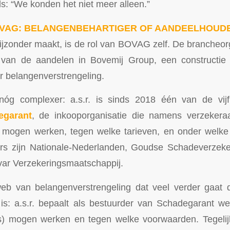
s: “We konden het niet meer alleen.”
OVAG: BELANGENBEHARTIGER OF AANDEELHOUD
jzonder maakt, is de rol van BOVAG zelf. De brancheorg
van de aandelen in Bovemij Group, een constructie 
r belangenverstrengeling.
óg complexer: a.s.r. is sinds 2018 één van de vij
egarant
, de inkooporganisatie die namens verzekera
s mogen werken, tegen welke tarieven, en onder welk
rs zijn Nationale-Nederlanden, Goudse Schadeverzek
var Verzekeringsmaatschappij.
web van belangenverstrengeling dat veel verder gaat 
r is: a.s.r. bepaalt als bestuurder van Schadegarant 
s) mogen werken en tegen welke voorwaarden. Tegelijke