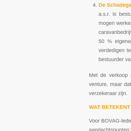
De Schadegar
a.s.r. is bes
mogen werken 
caravanbedrij
50 % eigenaa
verdedigen te
bestuurder va
Met de verkoop a
venture, maar da
verzekeraar zijn.
WAT BETEKENT
Voor BOVAG-leden i
aandachtspunten: