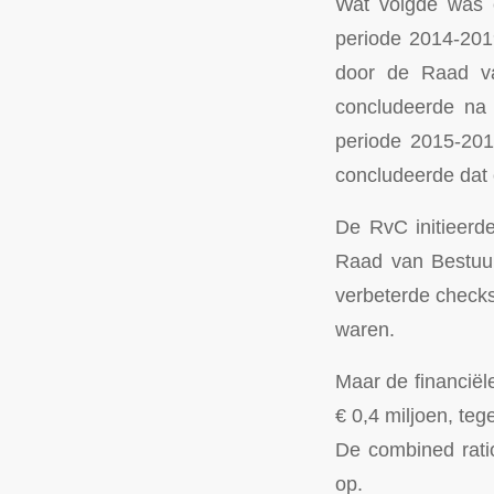
Wat volgde was e
periode 2014-201
door de Raad va
concludeerde na 
periode 2015-201
concludeerde dat
De RvC initieerde
Raad van Bestuur
verbeterde check
waren.
Maar de financiël
€ 0,4 miljoen, teg
De combined ratio
op.