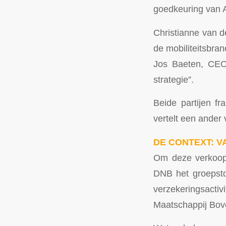
goedkeuring van
Christianne van d
de mobiliteitsbra
Jos Baeten, CEO 
strategie”.
Beide partijen f
vertelt een ander 
DE CONTEXT: 
Om deze verkoop 
DNB het groepsto
verzekeringsact
Maatschappij Bove