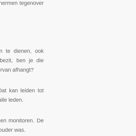
schermen tegenover
n te dienen, ook
ezit, ben je die
ervan afhangt?
Dat kan leiden tot
lle leden.
nen monitoren. De
ouder was.