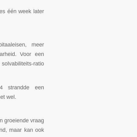
ies één week later
itaaleisen, meer
aarheid. Voor een
lvabiliteits-ratio
4 strandde een
et wel.
en groeiende vraag
vend, maar kan ook