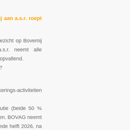
aan a.s.r. roept
ezicht op Bovemij
s.r. neemt alle
 opvallend.
?
erings-activiteiten
butie (beide 50 %
jven. BOVAG neemt
ede helft 2026, na