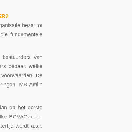
ER?
anisatie bezat tot
die fundamentele
f bestuurders van
ars bepaalt welke
e voorwaarden. De
eringen, MS Amlin
dan op het eerste
welke BOVAG-leden
rtijd wordt a.s.r.