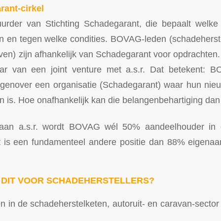
ant-cirkel
tuurder van Stichting Schadegarant, die bepaalt welke
en tegen welke condities. BOVAG-leden (schadeherstel
ven) zijn afhankelijk van Schadegarant voor opdracht
r van een joint venture met a.s.r. Dat betekent: 
genover een organisatie (Schadegarant) waar hun nieuw
n is. Hoe onafhankelijk kan die belangenbehartiging dan 
an a.s.r. wordt BOVAG wél 50% aandeelhouder in de 
t is een fundamenteel andere positie dan 88% eigenaar
 DIT VOOR SCHADEHERSTELLERS?
n de schadeherstelketen, autoruit- en caravan-sector zij