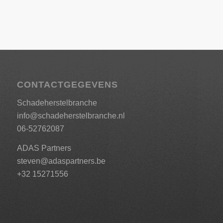
CONTACTGEGEVENS
Schadeherstelbranche
info@schadeherstelbranche.nl
06-52762087
ADAS Partners
steven@adaspartners.be
+32 15271556