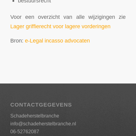
bestuursrecht
Voor een overzicht van alle wijzigingen zie
Lager griffierecht voor lagere vorderingen
Bron:
e-Legal incasso advocaten
CONTACTGEGEVENS
Schadeherstelbranche
info@schadeherstelbranche.nl
06-52762087