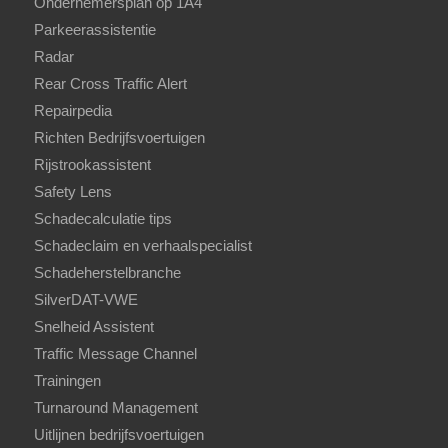
Ondernemersplan op 1A4
Parkeerassistentie
Radar
Rear Cross Traffic Alert
Repairpedia
Richten Bedrijfsvoertuigen
Rijstrookassistent
Safety Lens
Schadecalculatie tips
Schadeclaim en verhaalspecialist
Schadeherstelbranche
SilverDAT-VWE
Snelheid Assistent
Traffic Message Channel
Trainingen
Turnaround Management
Uitlijnen bedrijfsvoertuigen