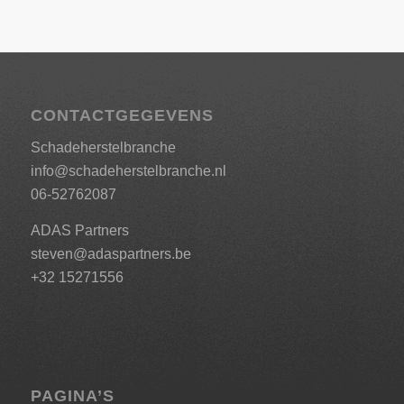
CONTACTGEGEVENS
Schadeherstelbranche
info@schadeherstelbranche.nl
06-52762087
ADAS Partners
steven@adaspartners.be
+32 15271556
PAGINA’S