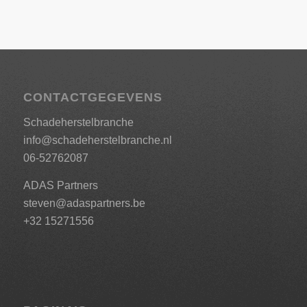
CONTACTGEGEVENS
Schadeherstelbranche
info@schadeherstelbranche.nl
06-52762087
ADAS Partners
steven@adaspartners.be
+32 15271556