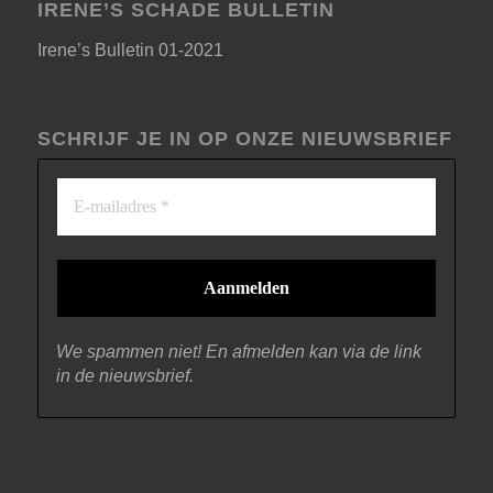
IRENE’S SCHADE BULLETIN
Irene’s Bulletin 01-2021
SCHRIJF JE IN OP ONZE NIEUWSBRIEF
We spammen niet! En afmelden kan via de link
in de nieuwsbrief.