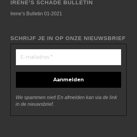
IRENE’S SCHADE BULLETIN
Irene’s Bulletin 01-2021
SCHRIJF JE IN OP ONZE NIEUWSBRIEF
We spammen niet! En afmelden kan via de link
in de nieuwsbrief.