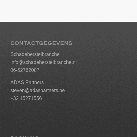
CONTACTGEGEVENS
Schadeherstelbranche
info@schadeherstelbranche.nl
06-52762087
ADAS Partners
steven@adaspartners.be
+32 15271556