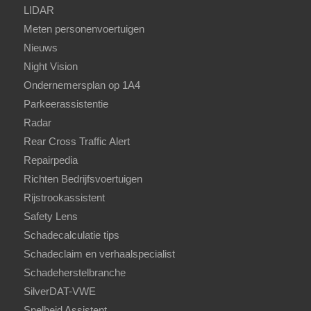
LIDAR
Meten personenvoertuigen
Nieuws
Night Vision
Ondernemersplan op 1A4
Parkeerassistentie
Radar
Rear Cross Traffic Alert
Repairpedia
Richten Bedrijfsvoertuigen
Rijstrookassistent
Safety Lens
Schadecalculatie tips
Schadeclaim en verhaalspecialist
Schadeherstelbranche
SilverDAT-VWE
Snelheid Assistent