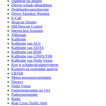
Diagnose op afstand
Directe schade afhandeling
Dodehoekwaarschuwing
Driver Attention Warning
E-Call
Head-up Display
Hill Descent Control
Intersection Assistant
JijBepaalt
Kalibratie
Kalibratie van ACC
Kalibratie van ADAS
Kalibratie van BSM
Kalibratie van LDWS/TSR
Kalibratie van Night Vision
Ken je schadecalculatiesysteem
Kostprijs en exploitatie analyse
LIDAR
Meten personenvoertuigen
Nieuws
Night Vision
Ondernemersplan op 1A4
Parkeerassistentie
Radar
Rear Cross Traffic Alert