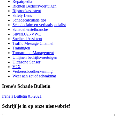
Repairpedia
Richten Bedrijfsvoertuigen
Rijstrookassistent
Safety Lens
Schadecalculatie tips
Schadeclaim en verhaalspecialist
Schadeherstelbranche
SilverDAT-VWE
Snelheid Assistent
Traffic Message Channel
Trainingen
Turnaround Management
Uitlijnen bedrijfsvoertuigen
Ultrasone Sensor
V2X
Verkeersbordherkenning
Weer aan zet of schaakmat
Irene’s Schade Bulletin
Irene’s Bulletin 01-2021
Schrijf je in op onze nieuwsbrief