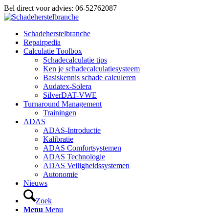
Bel direct voor advies: 06-52762087
Schadeherstelbranche
Repairpedia
Calculatie Toolbox
Schadecalculatie tips
Ken je schadecalculatiesysteem
Basiskennis schade calculeren
Audatex-Solera
SilverDAT-VWE
Turnaround Management
Trainingen
ADAS
ADAS-Introductie
Kalibratie
ADAS Comfortsystemen
ADAS Technologie
ADAS Veiligheidssystemen
Autonomie
Nieuws
Zoek
Menu
Menu