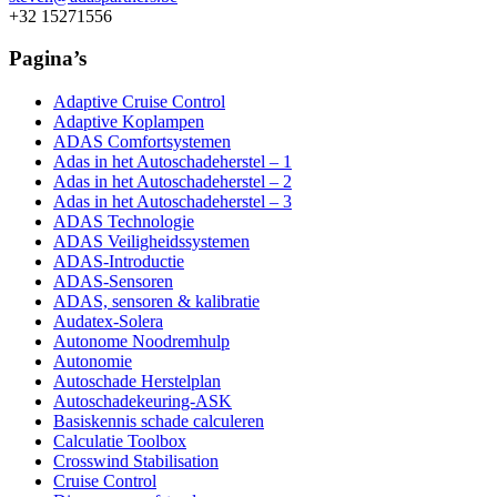
+32 15271556
Pagina’s
Adaptive Cruise Control
Adaptive Koplampen
ADAS Comfortsystemen
Adas in het Autoschadeherstel – 1
Adas in het Autoschadeherstel – 2
Adas in het Autoschadeherstel – 3
ADAS Technologie
ADAS Veiligheidssystemen
ADAS-Introductie
ADAS-Sensoren
ADAS, sensoren & kalibratie
Audatex-Solera
Autonome Noodremhulp
Autonomie
Autoschade Herstelplan
Autoschadekeuring-ASK
Basiskennis schade calculeren
Calculatie Toolbox
Crosswind Stabilisation
Cruise Control