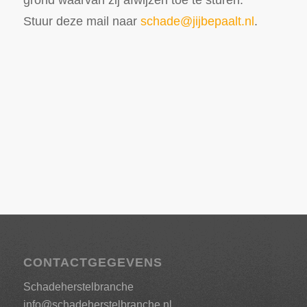
Stuur deze mail naar
schade@jijbepaalt.nl
.
CONTACTGEGEVENS
Schadeherstelbranche
info@schadeherstelbranche.nl