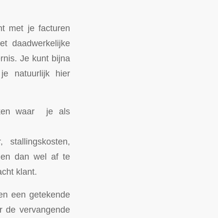
nt met je facturen
et daadwerkelijke
nis. Je kunt bijna
e natuurlijk hier
aken waar je als
 stallingskosten,
len dan wel af te
cht klant.
, en een getekende
or de vervangende