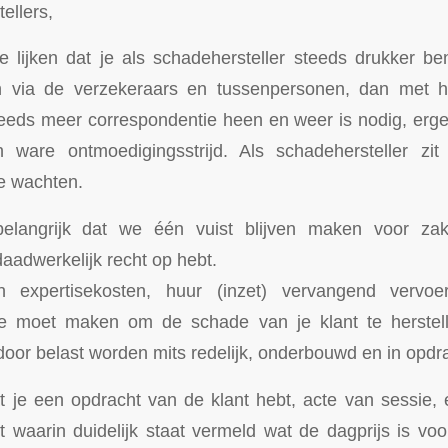
ellers,
e lijken dat je als schadehersteller steeds drukker be
en via de verzekeraars en tussenpersonen, dan met h
eeds meer correspondentie heen en weer is nodig, erger
ware ontmoedigingsstrijd. Als schadehersteller zit j
te wachten.
elangrijk dat we één vuist blijven maken voor z
daadwerkelijk recht op hebt.
 expertisekosten, huur (inzet) vervangend vervoer,
je moet maken om de schade van je klant te herstel
oor belast worden mits redelijk, onderbouwd en in opdra
at je een opdracht van de klant hebt, acte van sessie
 waarin duidelijk staat vermeld wat de dagprijs is vo