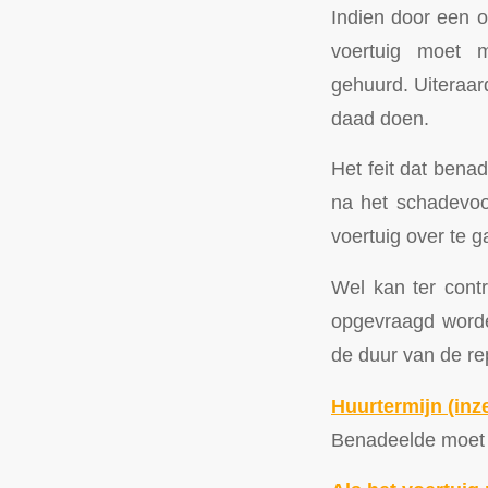
Indien door een o
voertuig moet 
gehuurd. Uiteraar
daad doen.
Het feit dat bena
na het schadevoo
voertuig over te g
Wel kan ter contr
opgevraagd worde
de duur van de rep
Huurtermijn (inz
Benadeelde moet t