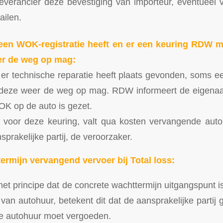
everancier deze bevestiging van importeur, eventueel 
ailen.
 een WOK-registratie heeft en er een keuring RDW m
er de weg op mag:
er technische reparatie heeft plaats gevonden, soms e
t deze weer de weg op mag. RDW informeert de eigenaa
WOK op de auto is gezet.
n voor deze keuring, valt qua kosten vervangende auto
prakelijke partij, de veroorzaker.
termijn vervangend vervoer bij Total loss:
et principe dat de concrete wachttermijn uitgangspunt i
van autohuur, betekent dit dat de aansprakelijke partij
de autohuur moet vergoeden.