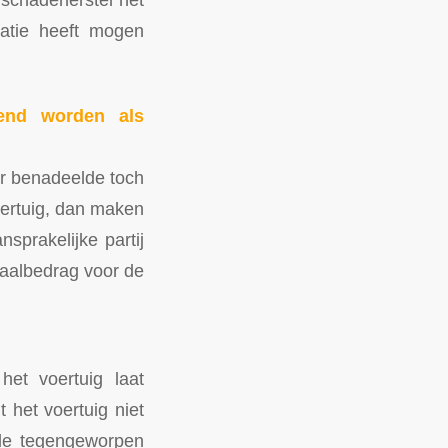
ratie heeft mogen
end worden als
or benadeelde toch
oertuig, dan maken
sprakelijke partij
taalbedrag voor de
et voertuig laat
 het voertuig niet
lde tegengeworpen