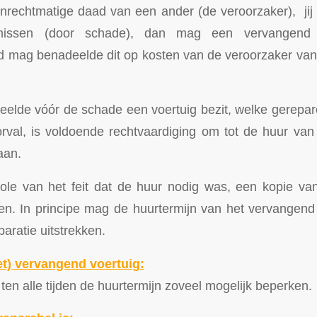
nrechtmatige daad van een ander (de veroorzaker), jij
missen (door schade), dan mag een vervangend 
d mag benadeelde dit op kosten van de veroorzaker va
deelde vóór de schade een voertuig bezit, welke gerep
rval, is voldoende rechtvaardiging om tot de huur va
aan.
ole van het feit dat de huur nodig was, een kopie va
n. In principe mag de huurtermijn van het vervangend 
aratie uitstrekken.
et) vervangend voertui
g
:
en alle tijden de huurtermijn zoveel mogelijk beperken.