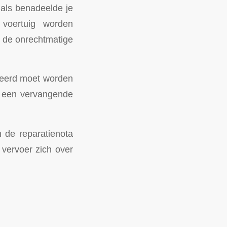
 als benadeelde je
voertuig worden
n de onrechtmatige
areerd moet worden
n een vervangende
n de reparatienota
vervoer zich over