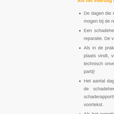
Als het voertuig 
De dagen die n
mogen bij de r
Een schadeher
reparatie. De
Als in de prak
plaats vindt, 
technisch onv
partij!
Het aantal dag
de schadeher
schaderapport
voortekst.
Als het expert