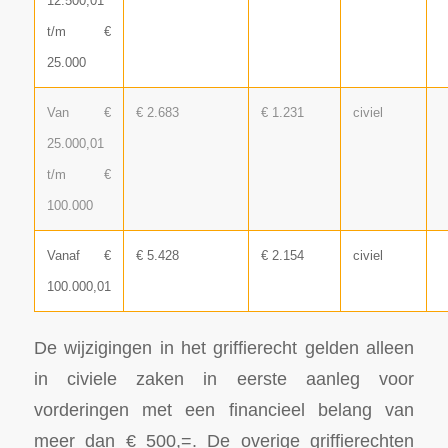
12.500,01
t/m €
25.000
Van €
€ 2.683
€ 1.231
civiel
25.000,01
t/m €
100.000
Vanaf €
€ 5.428
€ 2.154
civiel
100.000,01
De wijzigingen in het griffierecht gelden alleen
in civiele zaken in eerste aanleg voor
vorderingen met een financieel belang van
meer dan € 500,=. De overige griffierechten