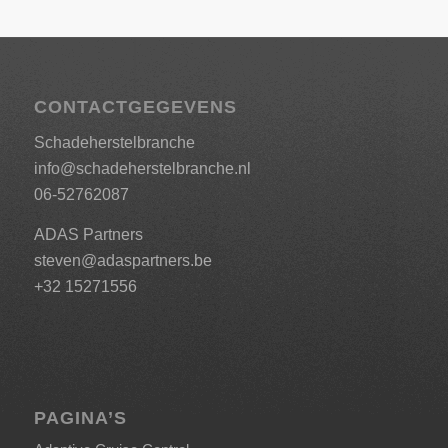
CONTACTGEGEVENS
Schadeherstelbranche
info@schadeherstelbranche.nl
06-52762087
ADAS Partners
steven@adaspartners.be
+32 15271556
PAGINA’S