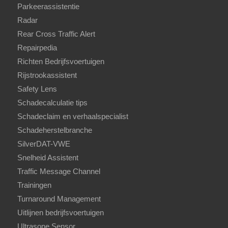
Parkeerassistentie
Radar
Rear Cross Traffic Alert
Repairpedia
Richten Bedrijfsvoertuigen
Rijstrookassistent
Safety Lens
Schadecalculatie tips
Schadeclaim en verhaalspecialist
Schadeherstelbranche
SilverDAT-VWE
Snelheid Assistent
Traffic Message Channel
Trainingen
Turnaround Management
Uitlijnen bedrijfsvoertuigen
Ultrasone Sensor