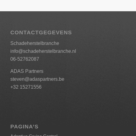
CONTACTGEGEVENS
Schadeherstelbranche
info@schadeherstelbranche.nl
06-52762087
ADAS Partners
steven@adaspartners.be
+32 15271556
PAGINA’S