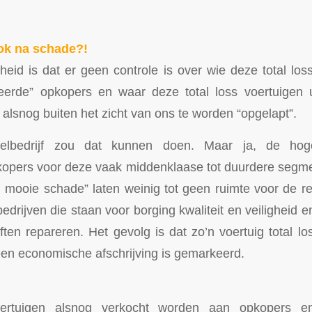
ook na schade?!
heid is dat er geen controle is over wie deze total los
erde” opkopers en waar deze total loss voertuigen ui
alsnog buiten het zicht van ons te worden “opgelapt”.
telbedrijf zou dat kunnen doen. Maar ja, de hog
kopers voor deze vaak middenklaase tot duurdere segme
 mooie schade” laten weinig tot geen ruimte voor de r
edrijven die staan voor borging kwaliteit en veiligheid
ften repareren. Het gevolg is dat zo’n voertuig total lo
 een economische afschrijving is gemarkeerd.
oertuigen alsnog verkocht worden aan opkopers 