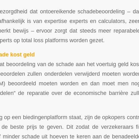
bezorgdheid dat ontoereikende schadebeoordeling – da
fhankelijk is van expertise experts en calculators, zeer
erkt bewijs – ervoor zorgt dat steeds meer reparabele
perts op total loss platforms worden gezet.
ade kost geld
at beoordeling van de schade aan het voertuig geld k
eoordelen zullen onderdelen verwijderd moeten worden
) beoordeeld moeten worden en dan moet men nog
rdelen” de reparatie over de economische barrière zul
g op een biedingenplatform staat, zijn de opkopers con
de beste prijs te geven. Dit zodat de verzekeraars fi
f minder schade uit hoeven te keren aan de benadeel