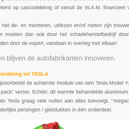
zekerd op cascodekking of vanuit de W.A.M. financieel 
 het de- en monteren, uitlezen en/of meten zijn trouw
 moeten dan ook door het schadeherstelbedrijf doo
en door de expert, vandaan in overleg met elkaar!
 blijven de autofabrikanten innoveren.
etrekking tot TESLA
ijvoorbeeld de achterste module van een Tesla Model Y, i
y pack’’ versie. Echter, dit warmte behandelde aluminium
ls Tesla graag vele nullen aan alles toevoegt, ‘’megacas
erlijke persingen / gietstukken in één onderdeel.