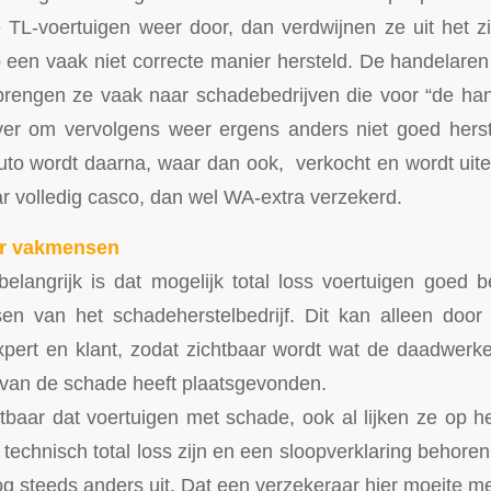
 TL-voertuigen weer door, dan verdwijnen ze uit het z
p een vaak niet correcte manier hersteld. De handelaren
rengen ze vaak naar schadebedrijven die voor “de han
er om vervolgens weer ergens anders niet goed hers
uto wordt daarna, waar dan ook, verkocht en wordt uite
ar volledig casco, dan wel WA-extra verzekerd.
or vakmensen
elangrijk is dat mogelijk total loss voertuigen goed
n van het schadeherstelbedrijf. Dit kan alleen door
pert en klant, zodat zichtbaar wordt wat de daadwerke
 van de schade heeft plaatsgevonden.
tbaar dat voertuigen met schade, ook al lijken ze op 
echnisch total loss zijn en een sloopverklaring behoren 
nog steeds anders uit. Dat een verzekeraar hier moeite m