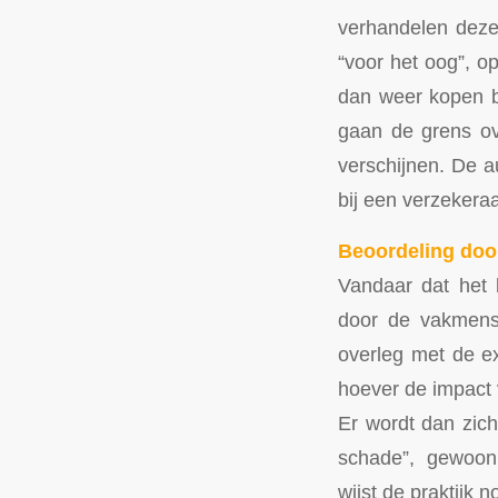
verhandelen deze
“voor het oog”, o
dan weer kopen b
gaan de grens ov
verschijnen. De a
bij een verzekera
Beoordeling do
Vandaar dat het b
door de vakmense
overleg met de ex
hoever de impact
Er wordt dan zich
schade”, gewoon t
wijst de praktijk 