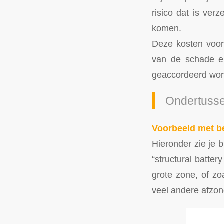
risico dat is ver
komen.
Deze kosten voor
van de schade en
geaccordeerd word
Ondertussen
Voorbeeld met b
Hieronder zie je b
“structural batter
grote zone, of zoa
veel andere afzond