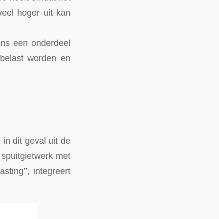
veel hoger uit kan
ens een onderdeel
rbelast worden en
n dit geval uit de
 spuitgietwerk met
ting’’, integreert