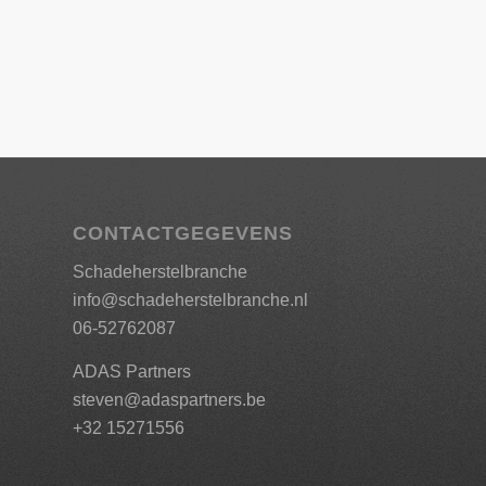
CONTACTGEGEVENS
Schadeherstelbranche
info@schadeherstelbranche.nl
06-52762087
ADAS Partners
steven@adaspartners.be
+32 15271556