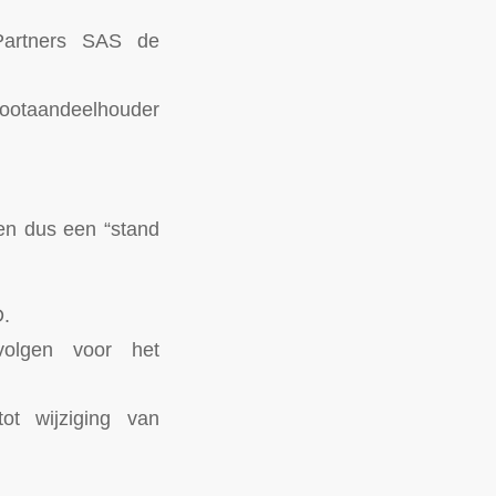
Partners SAS de
rootaandeelhouder
 en dus een “stand
D.
volgen voor het
ot wijziging van