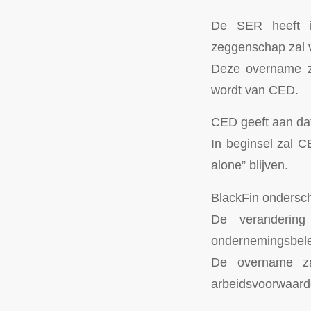
De SER heeft i
zeggenschap zal v
Deze overname za
wordt van CED.
CED geeft aan dat 
In beginsel zal C
alone” blijven.
BlackFin ondersch
De verandering
ondernemingsbelei
De overname zal
arbeidsvoorwaard