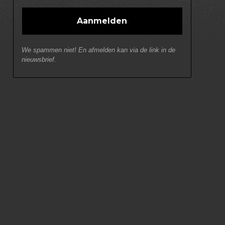
We spammen niet! En afmelden kan via de link in de
nieuwsbrief.