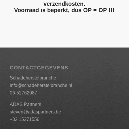
verzendkosten.
Voorraad is beperkt, dus OP = OP !!!
CONTACTGEGEVENS
Schadeherstelbranche
info@schadeherstelbranche.nl
06-52762087
ADAS Partners
steven@adaspartners.be
+32 15271556