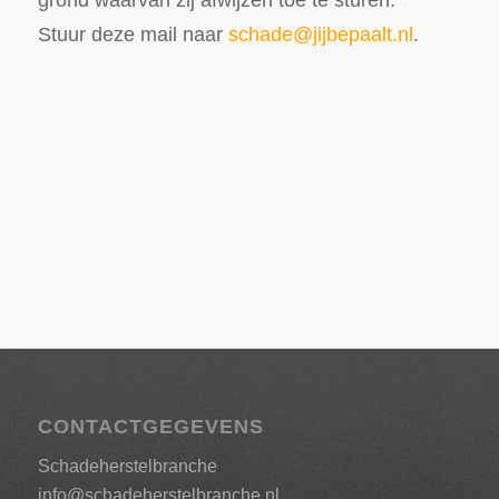
Stuur deze mail naar
schade@jijbepaalt.nl
.
CONTACTGEGEVENS
Schadeherstelbranche
info@schadeherstelbranche.nl