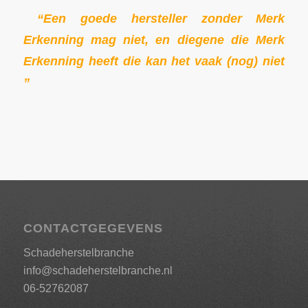
“Een goede hersteller zonder Merk
Erkenning mag niet, en diegene die Merk
Erkenning heeft die kan het vaak (nog) niet
”
CONTACTGEGEVENS
Schadeherstelbranche
info@schadeherstelbranche.nl
06-52762087