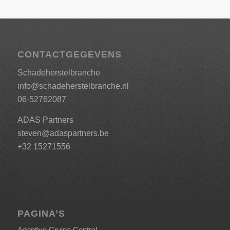
CONTACTGEGEVENS
Schadeherstelbranche
info@schadeherstelbranche.nl
06-52762087
ADAS Partners
steven@adaspartners.be
+32 15271556
PAGINA’S
Adaptive Cruise Control