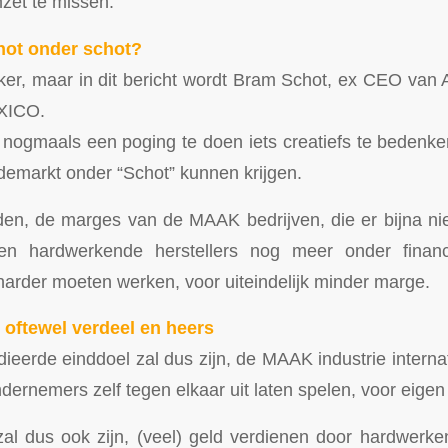
zet te missen.
hot onder schot?
vaker, maar in dit bericht wordt Bram Schot, ex CEO van
IXICO.
 nogmaals een poging te doen iets creatiefs te bedenke
ademarkt onder “Schot” kunnen krijgen.
n, de marges van de MAAK bedrijven, die er bijna niet
en hardwerkende herstellers nog meer onder financi
arder moeten werken, voor uiteindelijk minder marge.
, oftewel verdeel en heers
ieerde einddoel zal dus zijn, de MAAK industrie interna
ndernemers zelf tegen elkaar uit laten spelen, voor eigen
zal dus ook zijn, (veel) geld verdienen door hardwerk