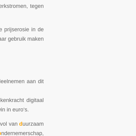
werkstromen, tegen
 prijserosie in de
aar gebruik maken
deelnemen aan dit
enkracht digitaal
n in euro’s.
 vol van
d
uurzaam
o
ndernemerschap,