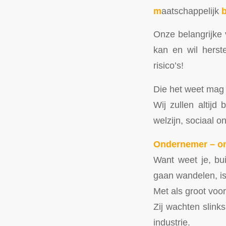
m
aatschappelijk
Onze belangrijke 
kan en wil herst
risico’s!
Die het weet mag h
Wij zullen altijd
welzijn, sociaal 
Ondernemer – o
Want weet je, bu
gaan wandelen, is
Met als groot voo
Zij wachten slin
industrie.