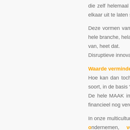
die zelf helemaal
elkaar uit te late
Deze vormen van di
hele branche, he
van, heet dat.
Disruptieve innov
Waarde vermind
Hoe kan dan toch
soort, in de basi
De hele MAAK ind
financieel nog ve
In onze multicult
o
ndernemen,
v