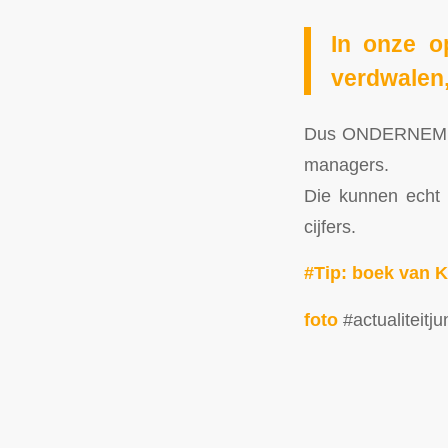
In onze o
verdwalen,
Dus ONDERNEMER
managers.
Die kunnen echt n
cijfers.
#Tip: boek van 
foto
#actualiteitj