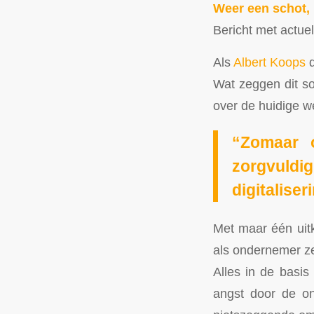
Weer een schot, 
Bericht met actue
Als
Albert Koops
d
Wat zeggen dit so
over de huidige w
“Zomaar o
zorgvuldi
digitalise
Met maar één uitk
als ondernemer ze
Alles in de basis 
angst door de on