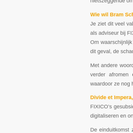
nietszeggende om
Wie wil Bram Sc
Je ziet dit veel 
als adviseur bij F
Om waarschijnlijk
dit geval, de sch
Met andere woorde
verder afromen 
waardoor ze nog h
Divide et Impera
FIXICO’s gesubsid
digitaliseren en o
De einduitkomst 