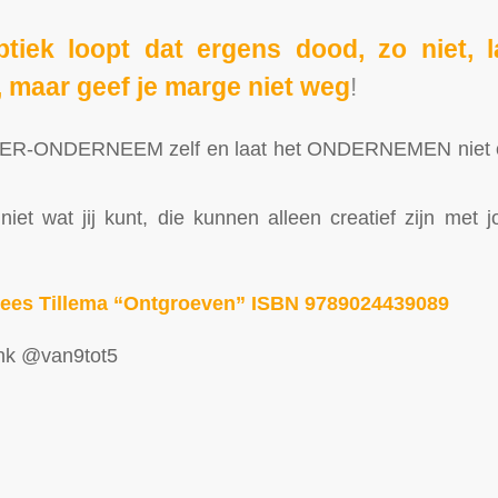
ptiek loopt dat ergens dood, zo niet, 
 maar geef je marge niet weg
!
-ONDERNEEM zelf en laat het ONDERNEMEN niet ov
iet wat jij kunt, die kunnen alleen creatief zijn met
Kees Tillema “Ontgroeven” ISBN
9789024439089
unk @van9tot5