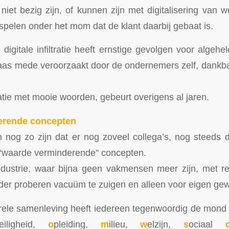
 niet bezig zijn, of kunnen zijn met digitalisering van 
n spelen onder het mom dat de klant daarbij gebaat is.
gitale infiltratie heeft ernstige gevolgen voor algehele
laas mede veroorzaakt door de ondernemers zelf, dankb
atie met mooie woorden, gebeurt overigens al jaren.
erende concepten
 nog zo zijn dat er nog zoveel collega’s, nog steeds 
s “waarde verminderende” concepten.
ustrie, waar bijna geen vakmensen meer zijn, met rek
rder proberen vacuüm te zuigen en alleen voor eigen gewi
urele samenleving heeft iedereen tegenwoordig de mond
eiligheid,
o
pleiding,
m
ilieu,
w
elzijn,
s
ociaal