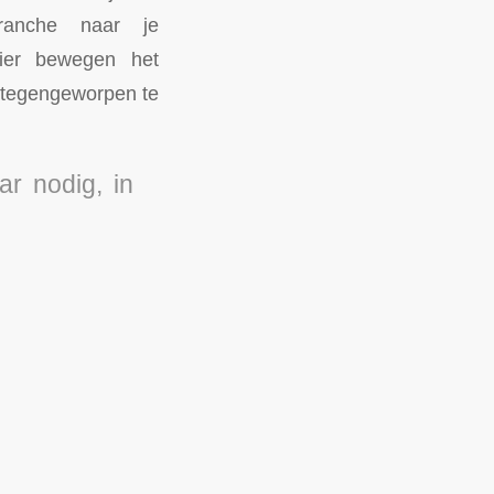
ranche naar je
cier bewegen het
t tegengeworpen te
r nodig, in