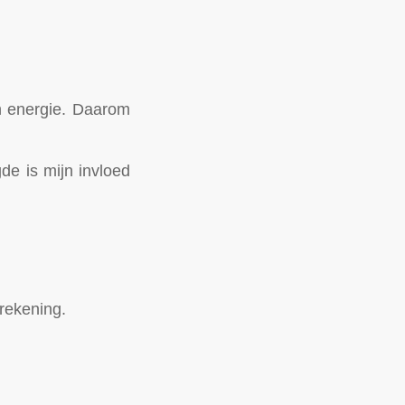
an energie. Daarom
gde is mijn invloed
frekening.