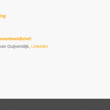
ing
voorbeeldbrief:
an Duijvendijk,
LinkedIn