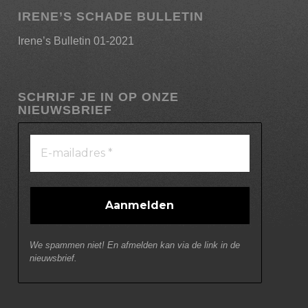
IRENE’S SCHADE BULLETIN
Irene’s Bulletin 01-2021
SCHRIJF JE IN OP ONZE
NIEUWSBRIEF
We spammen niet! En afmelden kan via de link in de
nieuwsbrief.