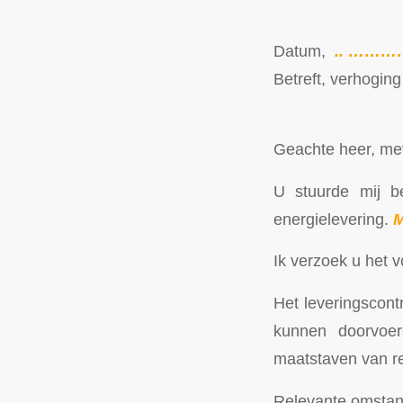
Datum,
.. ………
Betreft, verhogin
Geachte heer, me
U stuurde mij b
energielevering.
M
Ik verzoek u het v
Het leveringscont
kunnen doorvoer
maatstaven van re
Relevante omstan