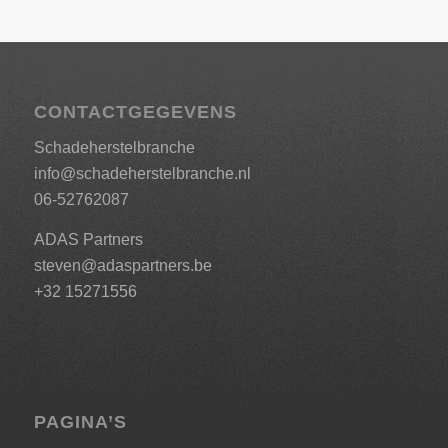
CONTACTGEGEVENS
Schadeherstelbranche
info@schadeherstelbranche.nl
06-52762087
ADAS Partners
steven@adaspartners.be
+32 15271556
PAGINA’S