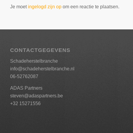
Je moet
ingelogd zijn op
om een reactie te plaatsen.
CONTACTGEGEVENS
Schadeherstelbranche
info@schadeherstelbranche.nl
06-52762087
ADAS Partners
steven@adaspartners.be
+32 15271556