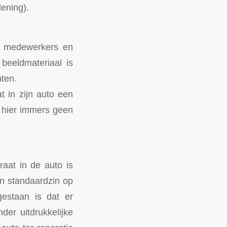
dening).
m medewerkers en
 beeldmateriaal is
hten.
t in zijn auto een
 hier immers geen
aat in de auto is
en standaardzin op
gestaan is dat er
er uitdrukkelijke