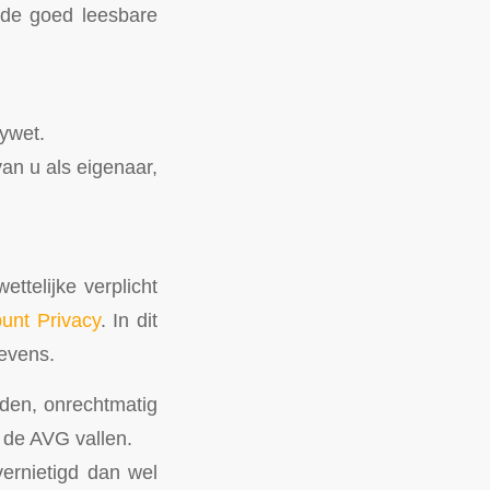
n de goed leesbare
cywet.
an u als eigenaar,
ettelijke verplicht
unt Privacy
. In dit
gevens.
lden, onrechtmatig
 de AVG vallen.
ernietigd dan wel