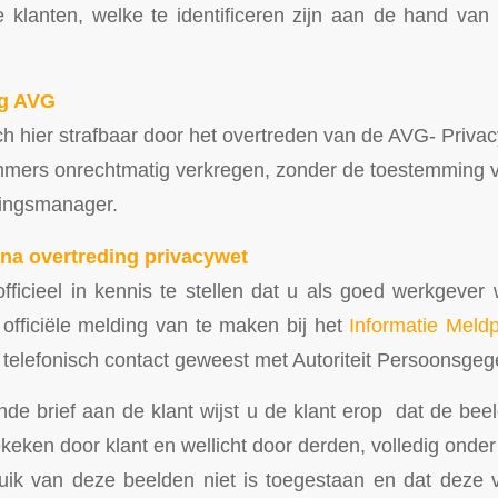
 klanten, welke te identificeren zijn aan de hand va
ng AVG
ch hier strafbaar door het overtreden van de AVG- Priva
mmers onrechtmatig verkregen, zonder de toestemming v
igingsmanager.
na overtreding privacywet
fficieel in kennis te stellen dat u als goed werkgever w
officiële melding van te maken bij het
Informatie Meldp
st telefonisch contact geweest met Autoriteit Persoonsge
de brief aan de klant wijst u de klant erop dat de bee
ken door klant en wellicht door derden, volledig onder
uik van deze beelden niet is toegestaan en dat deze v