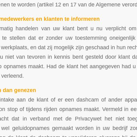
ienen te worden (artikel 12 en 17 van de Algemene veror
 medewerkers en klanten te informeren
tmatig handelen van uw klant bent u nu verplicht o
 te stellen dat er zonder uw toestemming oneigenlijk
erkplaats, en dat zij mogelijk zijn geschaad in hun rec
 u niet van tevoren in kennis bent gesteld door klant da
 opnames maakt. Had de klant het aangegeven had u
 verleend.
n dan genezen
 intake aan de klant of er een dashcam of ander appar
on stop of tijdens rijden opnames maakt. Vermeld in e
acht dat in verband met de Privacywet het niet toe
wel geluidopnames gemaakt worden in uw bedrijf zond