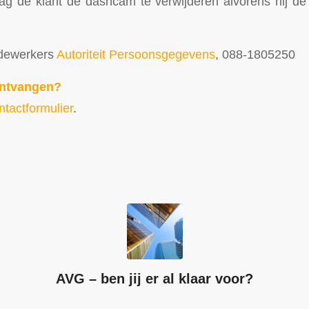
g de klant de dashcam te verwijderen alvorens hij de 
dewerkers
Autoriteit Persoonsgegevens
, 088-1805250
ontvangen?
ntactformulier
.
AVG – ben jij er al klaar voor?