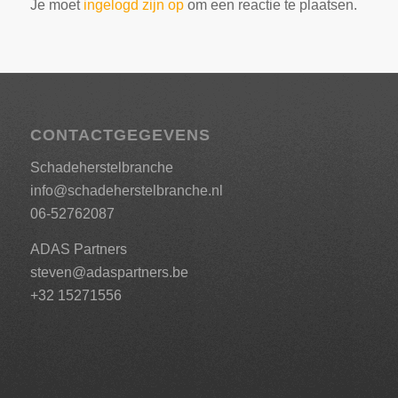
Je moet
ingelogd zijn op
om een reactie te plaatsen.
CONTACTGEGEVENS
Schadeherstelbranche
info@schadeherstelbranche.nl
06-52762087
ADAS Partners
steven@adaspartners.be
+32 15271556