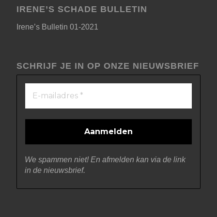
IRENE’S SCHADE BULLETIN
Irene’s Bulletin 01-2021
SCHRIJF JE IN OP ONZE NIEUWSBRIEF
We spammen niet! En afmelden kan via de link
in de nieuwsbrief.