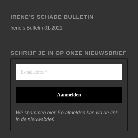
IRENE’S SCHADE BULLETIN
Irene’s Bulletin 01-2021
SCHRIJF JE IN OP ONZE NIEUWSBRIEF
We spammen niet! En afmelden kan via de link
in de nieuwsbrief.