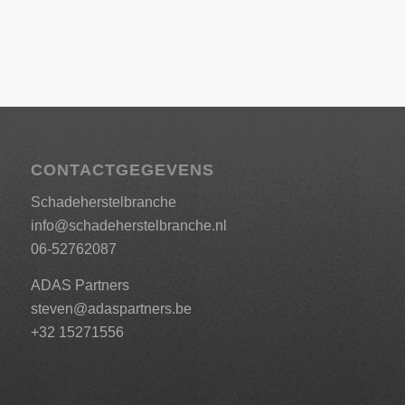
CONTACTGEGEVENS
Schadeherstelbranche
info@schadeherstelbranche.nl
06-52762087
ADAS Partners
steven@adaspartners.be
+32 15271556