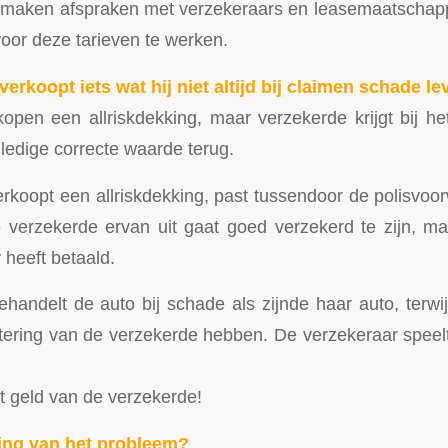
maken afspraken met verzekeraars en leasemaatschapp
or deze tarieven te werken.
erkoopt iets wat hij niet altijd bij claimen schade le
open een allriskdekking, maar verzekerde krijgt bij he
lledige correcte waarde terug.
rkoopt een allriskdekking, past tussendoor de polisvoo
verzekerde ervan uit gaat goed verzekerd te zijn, ma
r heeft betaald.
handelt de auto bij schade als zijnde haar auto, terwij
stering van de verzekerde hebben. De verzekeraar speel
et geld van de verzekerde!
ing van het probleem?