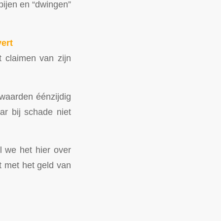
ijen en “dwingen”
vert
t claimen van zijn
rwaarden éénzijdig
ar bij schade niet
l we het hier over
t met het geld van