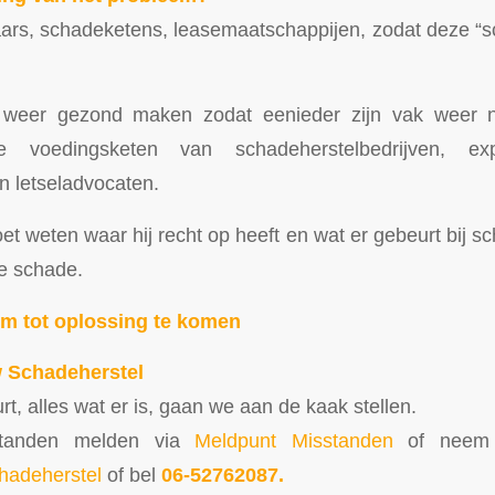
rs, schadeketens, leasemaatschappijen, zodat deze “sc
weer gezond maken zodat eenieder zijn vak weer 
 voedingsketen van schadeherstelbedrijven, exp
 letseladvocaten.
 weten waar hij recht op heeft en wat er gebeurt bij sch
e schade.
om tot oplossing te komen
 Schadeherstel
rt, alles wat er is, gaan we aan de kaak stellen.
sstanden melden via
Meldpunt Misstanden
of neem 
adeherstel
of bel
06-52762087.