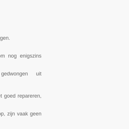
ngen.
om nog enigszins
 gedwongen uit
et goed repareren,
op, zijn vaak geen