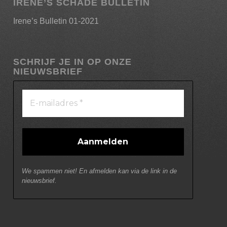
IRENE’S SCHADE BULLETIN
Irene’s Bulletin 01-2021
SCHRIJF JE IN OP ONZE
NIEUWSBRIEF
We spammen niet! En afmelden kan via de link in de
nieuwsbrief.