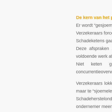
De kern van het
Er wordt “gesjoem
Verzekeraars forc
Schadeketens gaa
Deze afspraken 
voldoende werk af
Niet keten ge
concurrentieover
Verzekeraars lokk
maar te “sjoemele
Schadeherstelonde
ondernemer meer