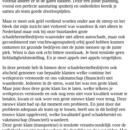
voordat andere ze in de gaten hadden. Door een juiste planning,
vooral een perfecte aansturing spuiterij en onderdelen bereik je
samen als team goede doorlooptijden.
Maar er moet ook geld verdiend worden onder aan de streep en het
bleek dat mijn inzicht niet verkeerd was waardoor ik niet alleen in
Nederland maar ook bij onze buurlanden grote
schadeherstelbedrijven waaronder niet alleen autoschade, maar ook
gecombineerd met vrachtwagenspuiterij erbij goed hebben kunnen
omturnen tot gezonde bedrijven met de juiste mensen op de juiste
plek. Winst is dan ook echt bittere noodzaak. Je bent tenslotte geen
liefdadigheidsinstelling. En je moet appels met appels vergelijken.
In deze periode heb ik binnen deze schadeherstelbedrijven ook
afscheid genomen van bepaalde klanten welke continue het
werkproces verstoorde en ons vakmanschap (financieel) niet
waardeerde. Iedereen in de stress, want het was een grote klant.
Maar juist door deze grote klant los te laten, welke telkens je
werkproces verstoorde en ook nog eens niet voor kwaliteit wenste te
betalen, kwam er ook weer een grote nieuwe klant voor terug. Deze
nieuwe klant had op dat moment een probleem. En juist door dat
probleem adequaat als team op te lossen, heeft ons in dit bedrijf een
trouwe klant opgeleverd, welke kwalitatief goed schadeherstel en
vakmanschap (financieel) waardeert.
Deze grote klant (transporteur) is tenslotte verantwoordelijk voor de