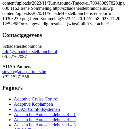
content/uploads/2023/11/TurnAround-Traject-e1700480897820.jpg
600
1162
Irene Sommeling
http://schadeherstelbranche.nl/wp-
content/uploads/2020/11/SchadeHerstelbranche-is-er-voor-u-
1030x239.png
Irene Sommeling
2023-11-20 12:52:58
2023-11-20
12:52:58
Omzet geweldig, resultaat (winst) blijft ver achter!
Contactgegevens
Schadeherstelbranche
info@schadeherstelbranche.nl
06-52762087
ADAS Partners
steven@adaspartners.be
+32 15271556
Pagina’s
Adaptive Cruise Control
Adaptive Koplampen
ADAS Comfortsystemen
Adas in het Autoschadeherstel – 1
Adas in het Autoschadeherstel – 2
Adas in het Autoschadeherstel – 3