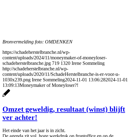
Bronvermelding foto: OMDENKEN
https://schadeherstelbranche.nl/wp-
content/uploads/2024/11/moneymaker-of-moneyloser-
schadeherstelbranche.jpg
719
1320
Irene Sommeling
http://schadeherstelbranche.nl/wp-
content/uploads/2020/11/SchadeHerstelbranche-is-er-voor-u-
1030x239.png
Irene Sommeling
2024-11-01 13:06:28
2024-11-01
13:09:13
Moneymaker of Moneyloser?!
Omzet geweldig, resultaat (winst) blijft
ver achter!
Het einde van het jaar is in zicht.
De agenda zit vol, hoge werkdruk op frontoffice en op de