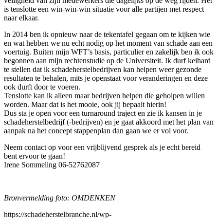
veiligheid van zijn medewerkers die dagelijks op de weg rijden. Het
is tenslotte een win-win-win situatie voor alle partijen met respect
naar elkaar.
In 2014 ben ik opnieuw naar de tekentafel gegaan om te kijken wie
en wat hebben we nu echt nodig op het moment van schade aan een
voertuig. Buiten mijn WFT’s basis, particulier en zakelijk ben ik ook
begonnen aan mijn rechtenstudie op de Universiteit. Ik durf keihard
te stellen dat ik schadeherstelbedrijven kan helpen weer gezonde
resultaten te behalen, mits je openstaat voor veranderingen en deze
ook durft door te voeren.
Tenslotte kan ik alleen maar bedrijven helpen die geholpen willen
worden. Maar dat is het mooie, ook jij bepaalt hierin!
Dus sta je open voor een turnaround traject en zie ik kansen in je
schadeherstelbedrijf (-bedrijven) en je gaat akkoord met het plan van
aanpak na het concept stappenplan dan gaan we er vol voor.
Neem contact op voor een vrijblijvend gesprek als je echt bereid
bent ervoor te gaan!
Irene Sommeling 06-52762087
Bronvermelding foto: OMDENKEN
https://schadeherstelbranche.nl/wp-