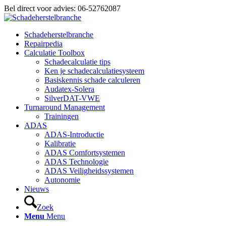
Bel direct voor advies: 06-52762087
Schadeherstelbranche
Repairpedia
Calculatie Toolbox
Schadecalculatie tips
Ken je schadecalculatiesysteem
Basiskennis schade calculeren
Audatex-Solera
SilverDAT-VWE
Turnaround Management
Trainingen
ADAS
ADAS-Introductie
Kalibratie
ADAS Comfortsystemen
ADAS Technologie
ADAS Veiligheidssystemen
Autonomie
Nieuws
Zoek
Menu
Menu