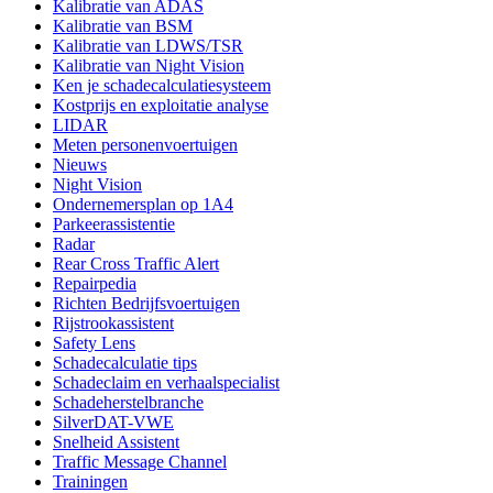
Kalibratie van ADAS
Kalibratie van BSM
Kalibratie van LDWS/TSR
Kalibratie van Night Vision
Ken je schadecalculatiesysteem
Kostprijs en exploitatie analyse
LIDAR
Meten personenvoertuigen
Nieuws
Night Vision
Ondernemersplan op 1A4
Parkeerassistentie
Radar
Rear Cross Traffic Alert
Repairpedia
Richten Bedrijfsvoertuigen
Rijstrookassistent
Safety Lens
Schadecalculatie tips
Schadeclaim en verhaalspecialist
Schadeherstelbranche
SilverDAT-VWE
Snelheid Assistent
Traffic Message Channel
Trainingen