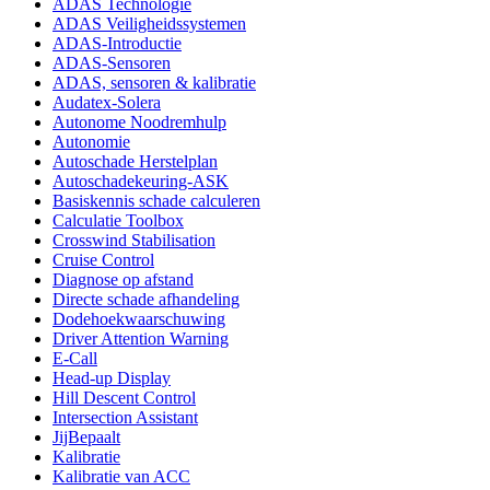
ADAS Technologie
ADAS Veiligheidssystemen
ADAS-Introductie
ADAS-Sensoren
ADAS, sensoren & kalibratie
Audatex-Solera
Autonome Noodremhulp
Autonomie
Autoschade Herstelplan
Autoschadekeuring-ASK
Basiskennis schade calculeren
Calculatie Toolbox
Crosswind Stabilisation
Cruise Control
Diagnose op afstand
Directe schade afhandeling
Dodehoekwaarschuwing
Driver Attention Warning
E-Call
Head-up Display
Hill Descent Control
Intersection Assistant
JijBepaalt
Kalibratie
Kalibratie van ACC