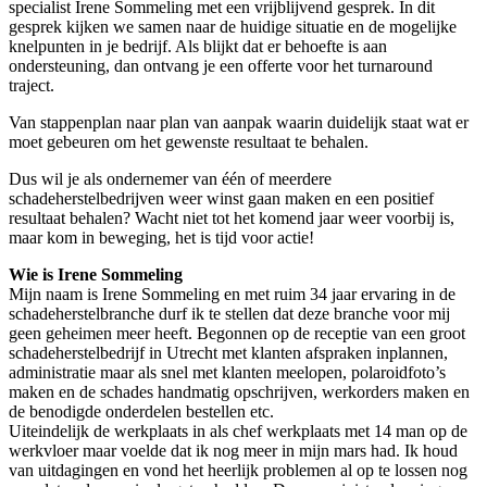
specialist Irene Sommeling met een vrijblijvend gesprek. In dit
gesprek kijken we samen naar de huidige situatie en de mogelijke
knelpunten in je bedrijf. Als blijkt dat er behoefte is aan
ondersteuning, dan ontvang je een offerte voor het turnaround
traject.
Van stappenplan naar plan van aanpak waarin duidelijk staat wat er
moet gebeuren om het gewenste resultaat te behalen.
Dus wil je als ondernemer van één of meerdere
schadeherstelbedrijven weer winst gaan maken en een positief
resultaat behalen? Wacht niet tot het komend jaar weer voorbij is,
maar kom in beweging, het is tijd voor actie!
Wie is Irene Sommeling
Mijn naam is Irene Sommeling en met ruim 34 jaar ervaring in de
schadeherstelbranche durf ik te stellen dat deze branche voor mij
geen geheimen meer heeft. Begonnen op de receptie van een groot
schadeherstelbedrijf in Utrecht met klanten afspraken inplannen,
administratie maar als snel met klanten meelopen, polaroidfoto’s
maken en de schades handmatig opschrijven, werkorders maken en
de benodigde onderdelen bestellen etc.
Uiteindelijk de werkplaats in als chef werkplaats met 14 man op de
werkvloer maar voelde dat ik nog meer in mijn mars had. Ik houd
van uitdagingen en vond het heerlijk problemen al op te lossen nog