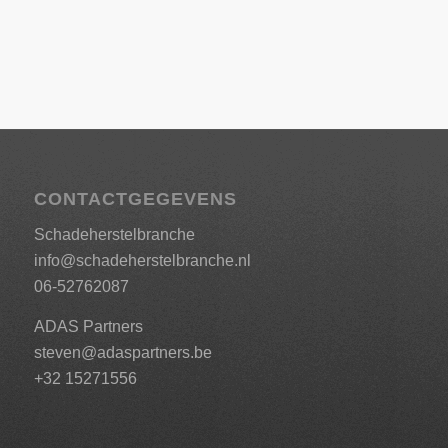
CONTACTGEGEVENS
Schadeherstelbranche
info@schadeherstelbranche.nl
06-52762087
ADAS Partners
steven@adaspartners.be
+32 15271556