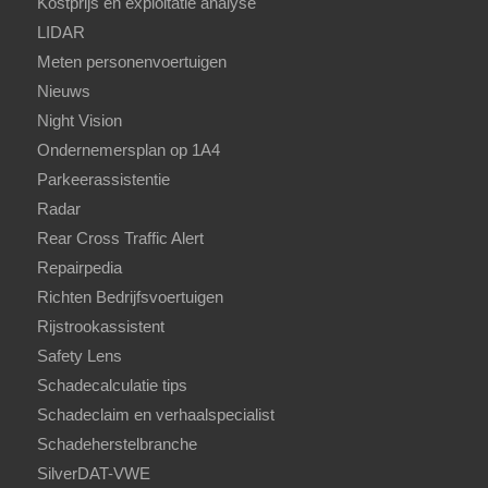
Kostprijs en exploitatie analyse
LIDAR
Meten personenvoertuigen
Nieuws
Night Vision
Ondernemersplan op 1A4
Parkeerassistentie
Radar
Rear Cross Traffic Alert
Repairpedia
Richten Bedrijfsvoertuigen
Rijstrookassistent
Safety Lens
Schadecalculatie tips
Schadeclaim en verhaalspecialist
Schadeherstelbranche
SilverDAT-VWE